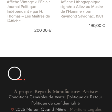
Affiche Vintage « L’Éclair
Affiche Lithographique
Journal Politique
signée « Allez au Musée
Indépendant » par H.
de l’Homme » par
Thomas – Les Maîtres de
Raymond Savignac, 1981
l’Affiche
190,00
€
200,00
€
À propos
Regards
Manufactures
Artistes
Conditions Générales de Vente
Politique de Retour
Politique de confidentialité
©
2026 Maison Quand Même |
Mentions Légales