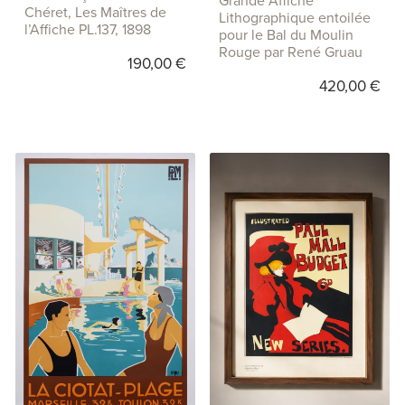
Grande Affiche
Chéret, Les Maîtres de
Lithographique entoilée
l’Affiche PL.137, 1898
pour le Bal du Moulin
Rouge par René Gruau
190,00
€
420,00
€