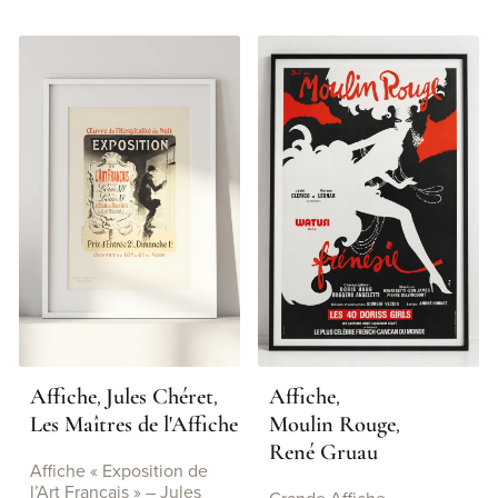
Affiche
Jules Chéret
Affiche
,
,
,
Les Maîtres de l'Affiche
Moulin Rouge
,
René Gruau
Affiche « Exposition de
l’Art Français » – Jules